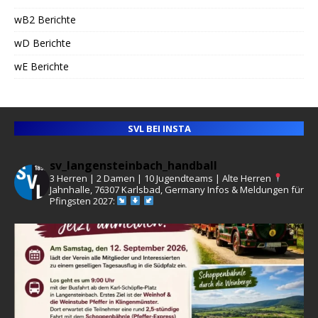
wB2 Berichte
wD Berichte
wE Berichte
SVL BEI INSTA
sv_langensteinbach_handball
3 Herren | 2 Damen | 10 Jugendteams | Alte Herren
Jahnhalle, 76307 Karlsbad, Germany
Infos & Meldungen für
Pfingsten 2027: