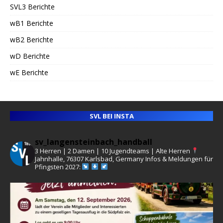
SVL3 Berichte
wB1 Berichte
wB2 Berichte
wD Berichte
wE Berichte
SVL BEI INSTA
sv_langensteinbach_handball
3 Herren | 2 Damen | 10 Jugendteams | Alte Herren
Jahnhalle, 76307 Karlsbad, Germany
Infos & Meldungen für
Pfingsten 2027: