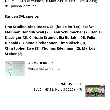
Die Mannschaft würde sich über zahlreiche Unterstützung in
der Jahnhalle freuen.
Für den SVL spielten:
Finn Stadler, Alex Ostrowski (beide im Tor), Stefan
Meißner, Hendrik Weil (2), Leon Schumacher (2), Daniel
Dissinger (2), Christin Kramer, Ilja Burlakin (4), Felix
Diebold (3), Simo Kirchenbuer, Timo Rösch (3),
Christopher Ewe (3), Thomas Edelmann (2), Markus
Stober (2)
VORHERIGER
Verbandsliga Männer
NÄCHSTER
SVL 2 – HSG Li-Ho-Li 3 29:20 (14:7)