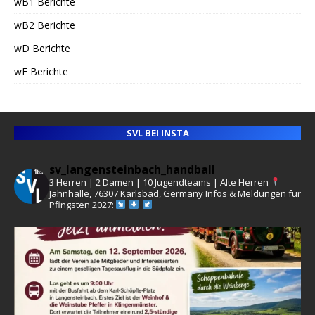
wB1 Berichte
wB2 Berichte
wD Berichte
wE Berichte
SVL BEI INSTA
sv_langensteinbach_handball
3 Herren | 2 Damen | 10 Jugendteams | Alte Herren
Jahnhalle, 76307 Karlsbad, Germany
Infos & Meldungen für
Pfingsten 2027: