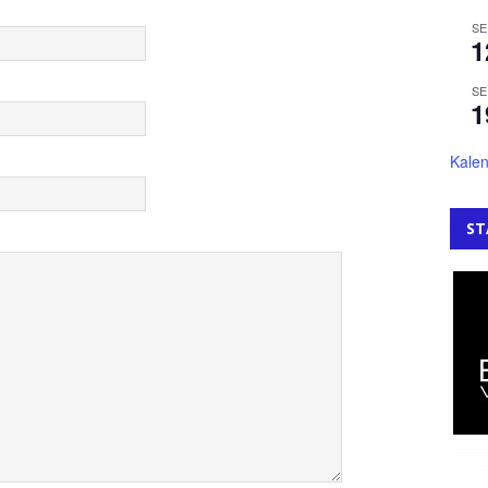
SE
1
SE
1
Kalen
ST