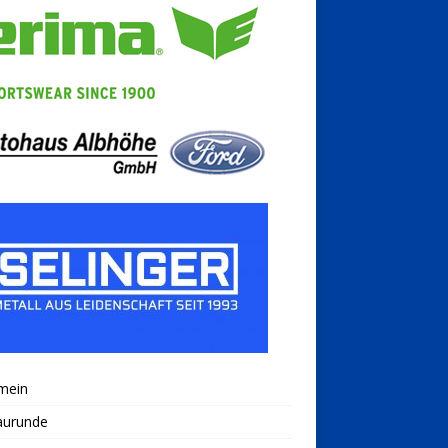
mein
aurunde