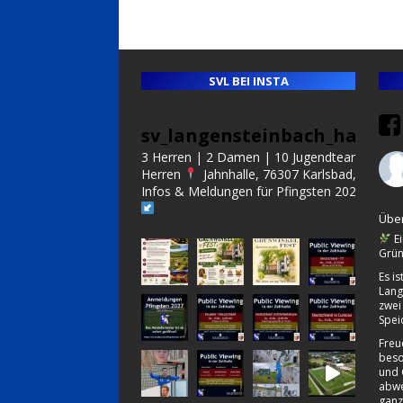
SVL BEI INSTA
sv_langensteinbach_handba
3 Herren | 2 Damen | 10 Jugendteams | Alt
Herren
Jahnhalle, 76307 Karlsbad, Germa
Infos & Meldungen für Pfingsten 2027:
Über
Ei
Grün
Es i
Lang
zwei
Spei
Freu
beso
und 
abwe
ganz