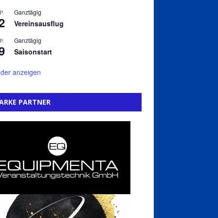
Ganztägig
P.
2
Vereinsausflug
Ganztägig
P.
9
Saisonstart
der anzeigen
ARKE PARTNER