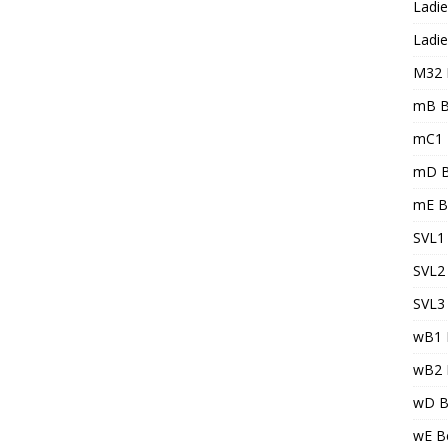
Ladie
Ladie
M32 
mB B
mC1 
mD B
mE B
SVL1 
SVL2 
SVL3 
wB1 
wB2 
wD B
wE Be