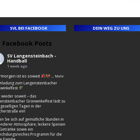
SVL BEI FACEBOOK
DEIN WEG ZU UNS
Facebook Posts
ll
e
SV Langensteinbach -
ny
Handball
1 week ago
morgen ist es soweit
...
Mehr
nladung zum Langensteinbacher
winkelfest
st wieder soweit – das
ensteinbacher Grünwinkelfest lädt zu
 geselligen Tagen in der
cherstraße ein!
en Sie sich auf gemütliche Stunden in
nderer Atmosphäre, leckere Speisen
Getränke sowie ein
chslungsreiches Programm für die
e Familie.