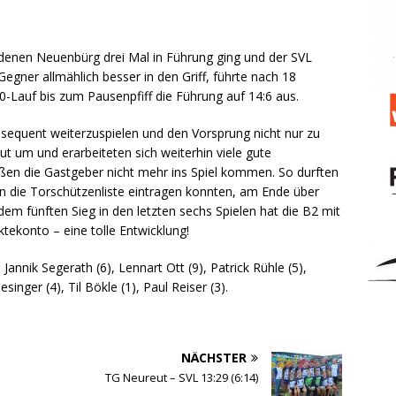
enen Neuenbürg drei Mal in Führung ging und der SVL
egner allmählich besser in den Griff, führte nach 18
0-Lauf bis zum Pausenpfiff die Führung auf 14:6 aus.
sequent weiterzuspielen und den Vorsprung nicht nur zu
ut um und erarbeiteten sich weiterhin viele gute
eßen die Gastgeber nicht mehr ins Spiel kommen. So durften
le in die Torschützenliste eintragen konnten, am Ende über
em fünften Sieg in den letzten sechs Spielen hat die B2 mit
ktekonto – eine tolle Entwicklung!
annik Segerath (6), Lennart Ott (9), Patrick Rühle (5),
inger (4), Til Bökle (1), Paul Reiser (3).
NÄCHSTER
TG Neureut – SVL 13:29 (6:14)