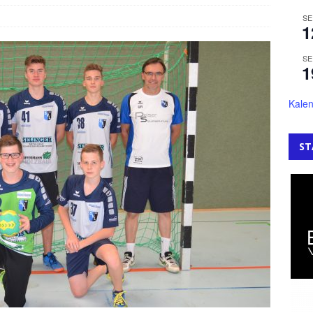
SE
1
SE
1
Kalen
ST