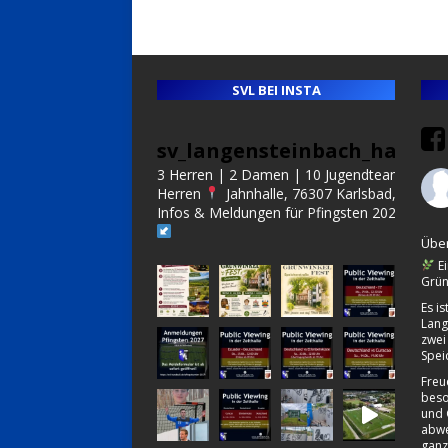
SVL BEI INSTA
sv_langensteinbach_handba
3 Herren | 2 Damen | 10 Jugendteams | Alt
Herren
Jahnhalle, 76307 Karlsbad, Germa
Infos & Meldungen für Pfingsten 2027:
Über
Ei
Grün
Es i
Lang
zwei
Spei
Freu
beso
und 
abwe
ganz