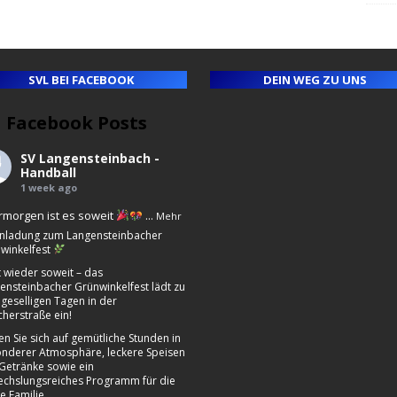
SVL BEI FACEBOOK
DEIN WEG ZU UNS
Facebook Posts
ll
e
SV Langensteinbach -
ny
Handball
1 week ago
morgen ist es soweit
...
Mehr
nladung zum Langensteinbacher
winkelfest
st wieder soweit – das
ensteinbacher Grünwinkelfest lädt zu
 geselligen Tagen in der
cherstraße ein!
en Sie sich auf gemütliche Stunden in
nderer Atmosphäre, leckere Speisen
Getränke sowie ein
chslungsreiches Programm für die
e Familie.