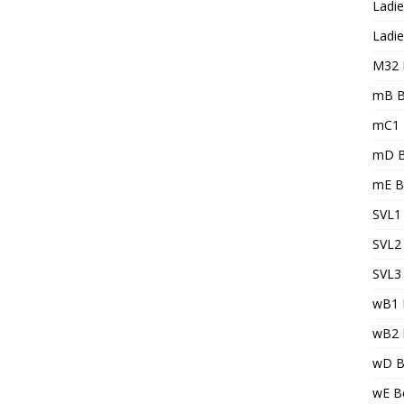
Ladie
Ladie
M32 
mB B
mC1 
mD B
mE B
SVL1 
SVL2 
SVL3 
wB1 
wB2 
wD B
wE Be