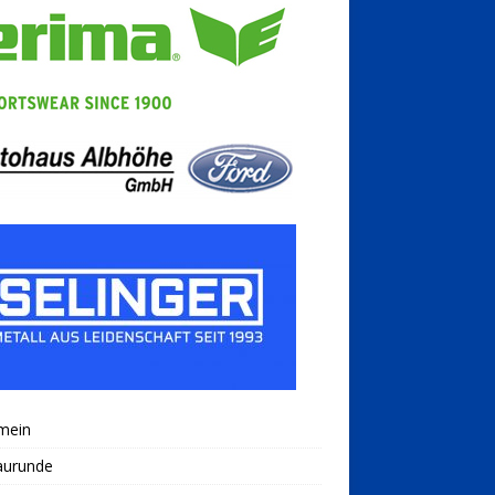
mein
aurunde