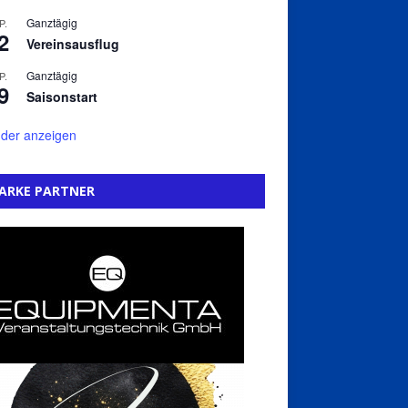
Ganztägig
P.
2
Vereinsausflug
Ganztägig
P.
9
Saisonstart
der anzeigen
ARKE PARTNER