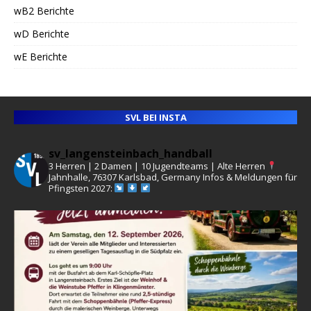
wB2 Berichte
wD Berichte
wE Berichte
SVL BEI INSTA
sv_langensteinbach_handball
3 Herren | 2 Damen | 10 Jugendteams | Alte Herren
Jahnhalle, 76307 Karlsbad, Germany
Infos & Meldungen für
Pfingsten 2027: