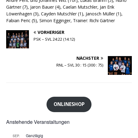
Andre Peric und Johannes Witt (Tor), Lukas Brahm (5), Nuno
Gärtner (7), Jaron Bauer (4), Caelan Mutschler, Jan Erik
Löwenhagen (3), Cayden Mutschler (1), Janosch Müller (1),
Fabian Peric (5), Simon Egginger, Trainer: Richi Gärtner
VORHERIGER
PSK – SVL 24:22 (14:12)
NÄCHSTER
RNL – SVL 30 : 15 (300 : 75)
ONLINESHOP
Anstehende Veranstaltungen
Ganztägig
SEP.