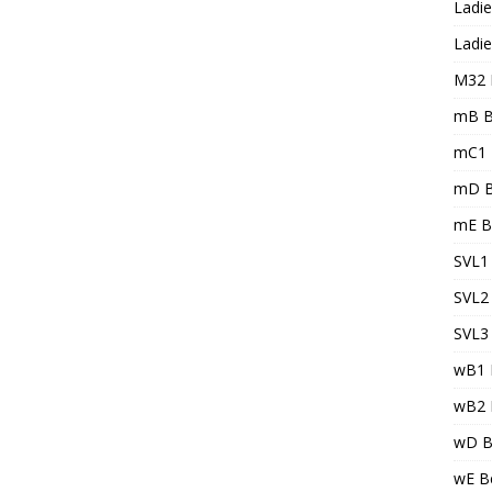
Ladie
Ladie
M32 
mB B
mC1 
mD B
mE B
SVL1 
SVL2 
SVL3 
wB1 
wB2 
wD B
wE Be