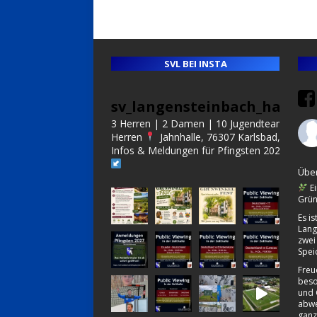
SVL BEI INSTA
sv_langensteinbach_handba
3 Herren | 2 Damen | 10 Jugendteams | Alt
Herren
Jahnhalle, 76307 Karlsbad, Germa
Infos & Meldungen für Pfingsten 2027:
Über
Ei
Grün
Es i
Lang
zwei
Spei
Freu
beso
und 
abwe
ganz