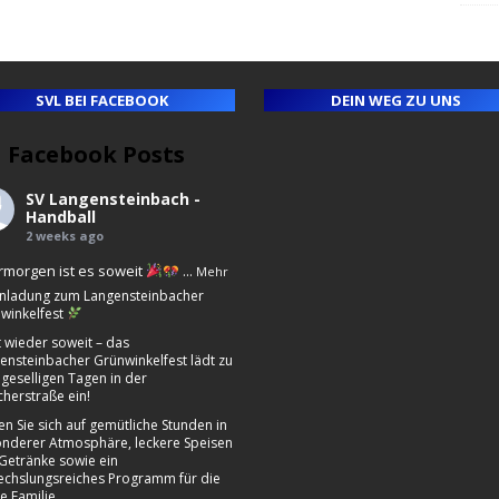
SVL BEI FACEBOOK
DEIN WEG ZU UNS
Facebook Posts
ll
e
SV Langensteinbach -
ny
Handball
2 weeks ago
morgen ist es soweit
...
Mehr
nladung zum Langensteinbacher
winkelfest
st wieder soweit – das
ensteinbacher Grünwinkelfest lädt zu
 geselligen Tagen in der
cherstraße ein!
en Sie sich auf gemütliche Stunden in
nderer Atmosphäre, leckere Speisen
Getränke sowie ein
chslungsreiches Programm für die
e Familie.