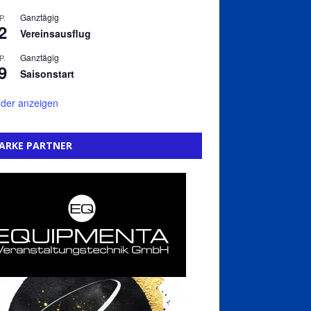
Ganztägig
P.
2
Vereinsausflug
Ganztägig
P.
9
Saisonstart
der anzeigen
ARKE PARTNER