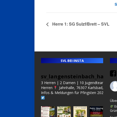
S
Herre 1: SG Sulzf/Brett – SVL
SVL BEI INSTA
sv_langensteinbach_handba
3 Herren | 2 Damen | 10 Jugendteams | Alt
Herren
Jahnhalle, 76307 Karlsbad, Germa
Infos & Meldungen für Pfingsten 2027:
Über
Ei
Grün