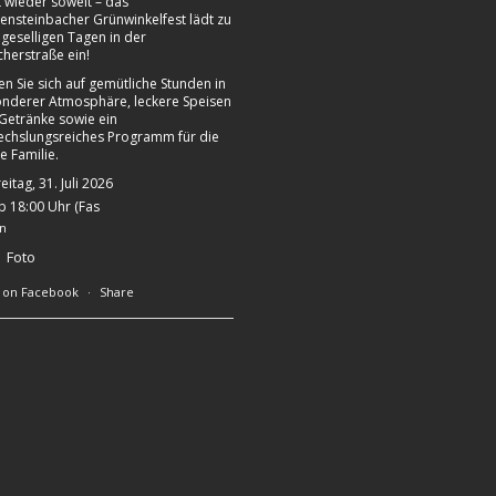
st wieder soweit – das
ensteinbacher Grünwinkelfest lädt zu
 geselligen Tagen in der
cherstraße ein!
en Sie sich auf gemütliche Stunden in
nderer Atmosphäre, leckere Speisen
Getränke sowie ein
chslungsreiches Programm für die
e Familie.
eitag, 31. Juli 2026
 18:00 Uhr (Fas
n
Foto
 on Facebook
·
Share