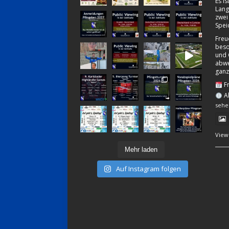
Es i
Lang
zwei
Spei
Freu
beso
und 
abwe
ganz
Fr
Ab
sehe
View
Mehr laden
Auf Instagram folgen