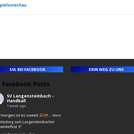
pielvorschau
SVL BEI FACEBOOK
DEIN WEG ZU UNS
Facebook Posts
ll
e
SV Langensteinbach -
ny
Handball
1 week ago
morgen ist es soweit
...
Mehr
nladung zum Langensteinbacher
winkelfest