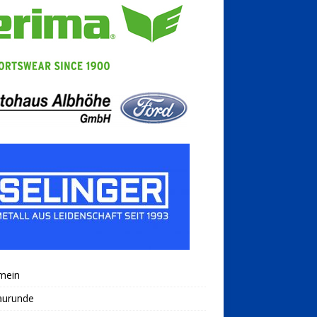
mein
aurunde