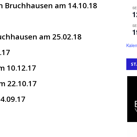
en Bruchhausen am 14.10.18
SE
1
SE
1
ruchhausen am 25.02.18
Kalen
.17
ST
m 10.12.17
m 22.10.17
4.09.17