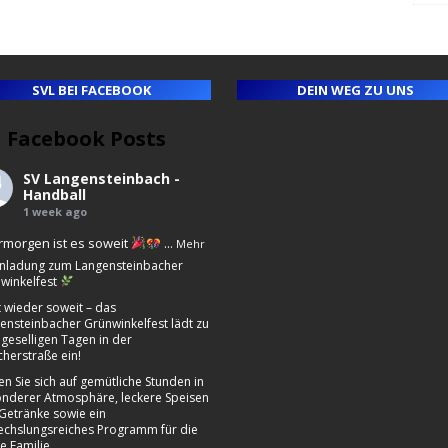
SVL BEI FACEBOOK
DEIN WEG ZU UNS
Facebook Posts
ll
e
SV Langensteinbach -
ny
Handball
1 week ago
morgen ist es soweit
...
Mehr
nladung zum Langensteinbacher
winkelfest
st wieder soweit – das
ensteinbacher Grünwinkelfest lädt zu
 geselligen Tagen in der
cherstraße ein!
en Sie sich auf gemütliche Stunden in
nderer Atmosphäre, leckere Speisen
Getränke sowie ein
chslungsreiches Programm für die
e Familie.