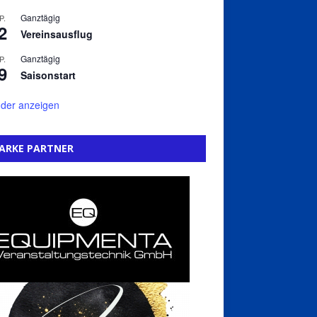
Ganztägig
P.
2
Vereinsausflug
Ganztägig
P.
9
Saisonstart
der anzeigen
ARKE PARTNER