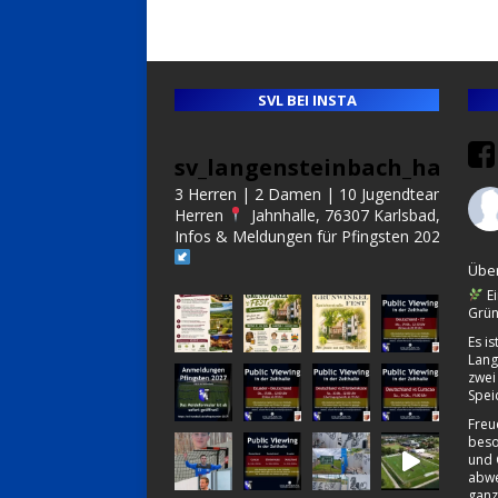
SVL BEI INSTA
sv_langensteinbach_handba
3 Herren | 2 Damen | 10 Jugendteams | Alt
Herren
Jahnhalle, 76307 Karlsbad, Germa
Infos & Meldungen für Pfingsten 2027:
Über
Ei
Grün
Es i
Lang
zwei
Spei
Freu
beso
und 
abwe
ganz