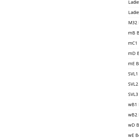
Ladie
Ladie
M32 
mB B
mC1 
mD B
mE B
SVL1 
SVL2 
SVL3 
wB1 
wB2 
wD B
wE Be