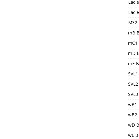
Ladie
Ladie
M32 
mB B
mC1 
mD B
mE B
SVL1 
SVL2 
SVL3 
wB1 
wB2 
wD B
wE Be