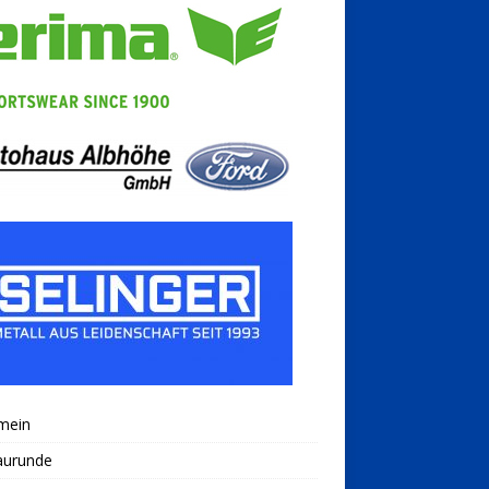
mein
aurunde