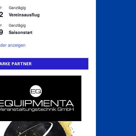
Ganztägig
P.
2
Vereinsausflug
Ganztägig
P.
9
Saisonstart
der anzeigen
ARKE PARTNER