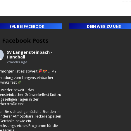
SVL BEI FACEBOOK
DEIN WEG ZU UNS
Facebook Posts
ll
e
SV Langensteinbach -
ny
Handball
2 weeks ago
morgen ist es soweit
...
Mehr
nladung zum Langensteinbacher
winkelfest
st wieder soweit – das
ensteinbacher Grünwinkelfest lädt zu
 geselligen Tagen in der
cherstraße ein!
en Sie sich auf gemütliche Stunden in
nderer Atmosphäre, leckere Speisen
Getränke sowie ein
chslungsreiches Programm für die
e Familie.