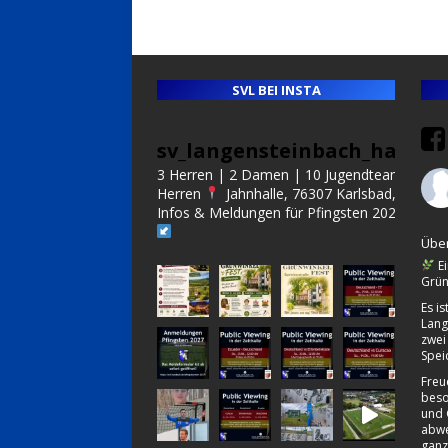
SVL BEI INSTA
sv_langensteinbach_handba
3 Herren | 2 Damen | 10 Jugendteams | Alt
Herren
Jahnhalle, 76307 Karlsbad, Germa
Infos & Meldungen für Pfingsten 2027:
Über
Ei
Grün
Es i
Lang
zwei
Spei
Freu
beso
und 
abwe
ganz