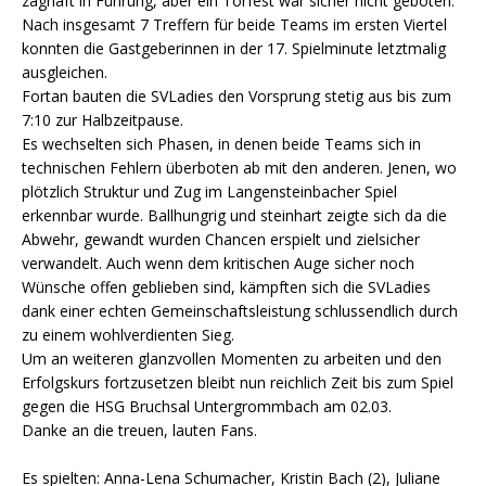
zaghaft in Führung, aber ein Torfest war sicher nicht geboten.
Nach insgesamt 7 Treffern für beide Teams im ersten Viertel
konnten die Gastgeberinnen in der 17. Spielminute letztmalig
ausgleichen.
Fortan bauten die SVLadies den Vorsprung stetig aus bis zum
7:10 zur Halbzeitpause.
Es wechselten sich Phasen, in denen beide Teams sich in
technischen Fehlern überboten ab mit den anderen. Jenen, wo
plötzlich Struktur und Zug im Langensteinbacher Spiel
erkennbar wurde. Ballhungrig und steinhart zeigte sich da die
Abwehr, gewandt wurden Chancen erspielt und zielsicher
verwandelt. Auch wenn dem kritischen Auge sicher noch
Wünsche offen geblieben sind, kämpften sich die SVLadies
dank einer echten Gemeinschaftsleistung schlussendlich durch
zu einem wohlverdienten Sieg.
Um an weiteren glanzvollen Momenten zu arbeiten und den
Erfolgskurs fortzusetzen bleibt nun reichlich Zeit bis zum Spiel
gegen die HSG Bruchsal Untergrommbach am 02.03.
Danke an die treuen, lauten Fans.
Es spielten: Anna-Lena Schumacher, Kristin Bach (2), Juliane