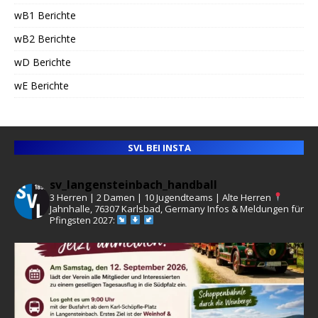
wB1 Berichte
wB2 Berichte
wD Berichte
wE Berichte
SVL BEI INSTA
sv_langensteinbach_handball
3 Herren | 2 Damen | 10 Jugendteams | Alte Herren
Jahnhalle, 76307 Karlsbad, Germany
Infos & Meldungen für
Pfingsten 2027: