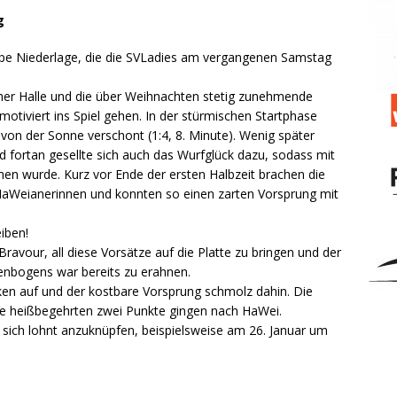
g
nappe Niederlage, die die SVLadies am vergangenen Samstag
her Halle und die über Weihnachten stetig zunehmende
motiviert ins Spiel gehen. In der stürmischen Startphase
von der Sonne verschont (1:4, 8. Minute). Wenig später
und fortan gesellte sich auch das Wurfglück dazu, sodass mit
hen wurde. Kurz vor Ende der ersten Halbzeit brachen die
aWeianerinnen und konnten so einen zarten Vorsprung mit
eiben!
Bravour, all diese Vorsätze auf die Platte zu bringen und der
nbogens war bereits zu erahnen.
ken auf und der kostbare Vorsprung schmolz dahin. Die
die heißbegehrten zwei Punkte gingen nach HaWei.
s sich lohnt anzuknüpfen, beispielsweise am 26. Januar um