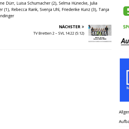
ine Dürr, Luisa Schumacher (2), Selma Hünecke, Julia
r (1), Rebecca Rank, Svenja Uhl, Friederike Kunz (3), Tanja
indinger
NÄCHSTER
TV Bretten 2 – SVL 14:22 (5:12)
Allge
Aufb