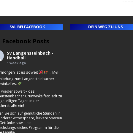
SVL BEI FACEBOOK
DEIN WEG ZU UNS
Facebook Posts
ll
e
SV Langensteinbach -
ny
Handball
1 week ago
morgen ist es soweit
...
Mehr
nladung zum Langensteinbacher
winkelfest
st wieder soweit – das
ensteinbacher Grünwinkelfest lädt zu
 geselligen Tagen in der
cherstraße ein!
en Sie sich auf gemütliche Stunden in
nderer Atmosphäre, leckere Speisen
Getränke sowie ein
chslungsreiches Programm für die
e Familie.