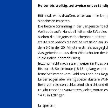
Heiter bis wolkig, zeitweise unbeständi
Bitterkalt war’s draußen, bitter auch die k
hinnehmen mussten.
Die heitere Stimmung in der Langensteinbac
Vorfreude auf’s Handball ließen die SVLadies 
blieben die Langensteinbacherinnen erstmal 
stellte sich jedoch die nötige Präzision ein 
dem 6:6 in der 20. Minute erstmals ausgeglic
Gastgeberinnen aus dem Windschatten der H
in die Pause nehmen (10:9).
Jetzt nur nicht nachlassen, weiter im Fluss bl
Bis zur 43. Spielminute (18:13) gelang es mit 
ferne Schimmer vom Gold am Ende des Rege
Leider zogen aber wenig später düstere Wol
Reserven reichten schlussendlich nicht und 
Es gibt trotz des Sauwetters vieles, woran e
14:45 in Ettlingen.
Es spielten: