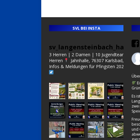
SVL BEI INSTA
sv_langensteinbach_handba
3 Herren | 2 Damen | 10 Jugendteams | Alt
Herren
Jahnhalle, 76307 Karlsbad, Germa
Infos & Meldungen für Pfingsten 2027:
Über
Ei
Grün
Es i
Lang
zwei
Spei
Freu
beso
und 
abwe
ganz