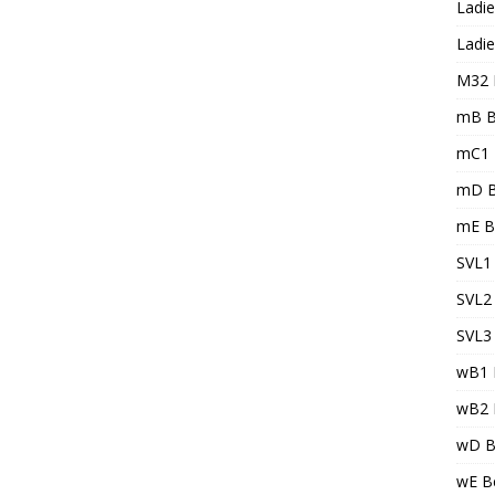
Ladie
Ladie
M32 
mB B
mC1 
mD B
mE B
SVL1 
SVL2 
SVL3 
wB1 
wB2 
wD B
wE Be