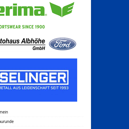
mein
aurunde