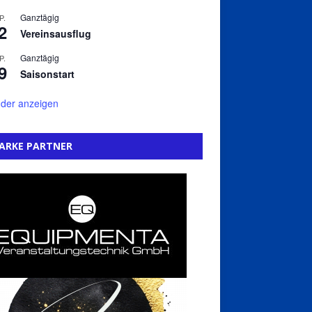
Ganztägig
P.
2
Vereinsausflug
Ganztägig
P.
9
Saisonstart
der anzeigen
ARKE PARTNER